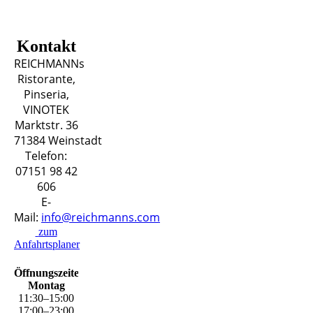
Kontakt
REICHMANNs
Ristorante,
Pinseria,
VINOTEK
Marktstr. 36
71384 Weinstadt
Telefon:
07151 98 42
606
E-
Mail:
info@reichmanns.com
zum
Anfahrtsplaner
Öffnungszeiten
Montag
11
:
30
–
15
:
00
17
:
00
–
23
:
00